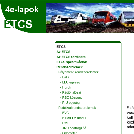
ETCS
Az ETCS
Az ETCS története
ETCS specifikációk
Rendszerelemek
Pályamenti rendszerelemek
- Balíz
- LEU egység
- Hurok
- Rádióhálózat
- RBC központ
- RIU egység
Szá
Fedélzeti rendszerelemek
von
- EVC
kel
- BTM/LTM modul
köz
- DMI
ada
- JRU adatrögzítő
- Odométer