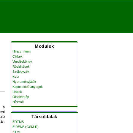
Modulok
Hírarchívum
Cikkek
Vendégkönyv
Rövidítések
Szójegyzék
Kvíz
Nyereményjáték
Kapcsolódó anyagok
Linkek
Oldaltérkép
Hírlevél
l a
eni
Társoldalak
aló
al,
ERTMS
EIRENE (GSM-R)
ETML