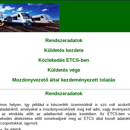
Rendszeradatok
Küldetés kezdete
Közlekedés ETCS-ben
Küldetés vége
Mozdonyvezető által kezdeményezett tolatás
Rendszeradatok
mos helyen, így például a készenléti üzemmódnál is szó volt azokró
atadatok
ról, amelyeket a mozdonyvezetőnek meg kell adni, vagy érvényesít
l az elindulás előtt az adatbeviteli eljárás keretében. Az ETCS-ben v
lekedés áttekintése előtt ismerkedjünk meg az ETCS által kezelt adatokk
tcsoportokkal, úgymint:
fix adatok,