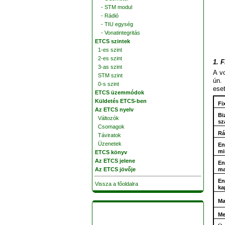
- STM modul
- Rádió
- TIU egység
- Vonatintegritás
ETCS szintek
1-es szint
2-es szint
1. 
3-as szint
A vo
STM szint
ún.
0-s szint
eset
ETCS üzemmódok
Küldetés ETCS-ben
Fi
Az ETCS nyelv
Bi
Változók
sz
Csomagok
Rá
Táviratok
Üzenetek
En
mi
ETCS könyv
Az ETCS jelene
En
Az ETCS jövője
ma
En
Vissza a főoldalra
ka
Ma
Me