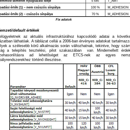
emmód-átmenet nyugtázási ideje
5 sec
T_AMT
padási érték (1) – nem csúszós sínpálya
100 %
M_ADHESION
padási érték (2) – csúszós sínpálya
70 %
M_ADHESION
Fix adatok
Nemzeti/default értékek
elügyeletnek az aktuális infrastruktúrához kapcsolódó adatai a követk
ázatban láthatóak. A táblázat cellái a 2006-ban érvényes adatokat tartalmazz
lyek a szélesebb körű alkalmazás során változhatnak, tekintve, hogy szá
zág a telepítés tesztelési, pilot szakaszában van. Mindemellett érde
zehasonlításra ad lehetőséget az ETCS-nek az egyes nemze
ályrendszerekhez történő illesztése.