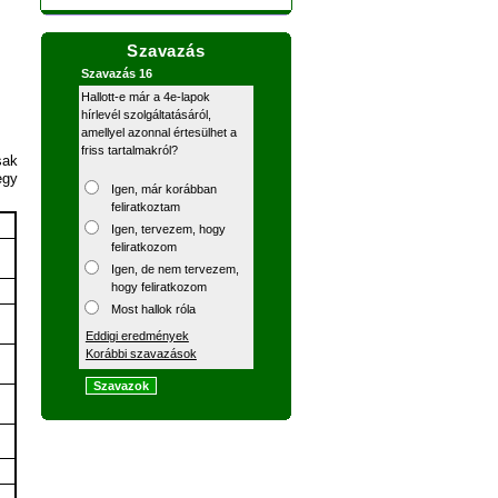
Szavazás
Szavazás 16
Hallott-e már a 4e-lapok
hírlevél szolgáltatásáról,
amellyel azonnal értesülhet a
friss tartalmakról?
sak
egy
Igen, már korábban
feliratkoztam
Igen, tervezem, hogy
feliratkozom
Igen, de nem tervezem,
hogy feliratkozom
Most hallok róla
Eddigi eredmények
Korábbi szavazások