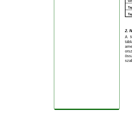
Üz
Ta
Ta
2. 
A f
tábl
ame
ors
öss
szab