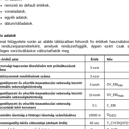
nemzeti és default értékek,
vonatadatok,
egyéb adatok,
dátum/időadatok.
Fix adatok
nat felügyelete során az alábbi táblázatban felsorolt fix értékek használato
 rendszerparaméterként, amelyek rendszerfüggők, éppen ezért csak 
leges verzióváltáskor változtathatók meg.
x értékű adat
Érték
Név
ztonsági kapcsolat létesítésére tett próbálkozások
3-szor
áma
dióüzenetek ismétlésének száma
3-szor
gedélyezett és vészfék-beavatkozási sebesség közötti
DV_EBI
5 km/h
min
nimális sebességkülönbség
gedélyezett és vészfék-beavatkozási sebesség közötti
DV_EBI
15 km/h
max
ximális sebességkülönbség
gedélyezett és vészfék-beavatkozási sebesség
0.1
C_EBI
pcsolatát leíró konstans
D
ximális távolság a földrajzi távolság számításához
10000 m
GEO
netengedély-kérés ciklusideje (default érték)
60 sec
T_CYCRQSTD