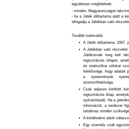
együttesen megfelelnek:
- minden, Magyarországon lakcím
- ha a Játék időtartama alatt a ké
elfogadja a Játékban való részvéte
További tudnivalók.
A Játék időtartama: 2007. j
A Játékban való részvétel 
Játékosnak meg kell láto
regisztrációs űrlapot, a
és statisztikai célokat sz
felelőssége, hogy adatait 
a nyeremények nyerte
azonosíthatósága.
Csak teljesen kitöltött k
regisztrációs űrlap, amelyi
nyilvánítandó. Ha a jelentk
információt, a rendszer fi
tartalmaz minden szükséges
A kérdésekre adott válaszo
Egy személy csak egyszer,