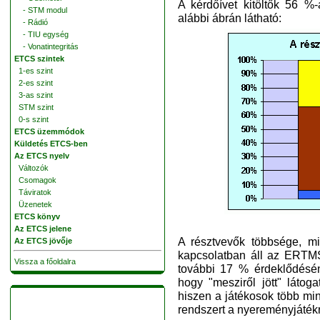
A kérdőívet kitöltők 56 %-
- STM modul
alábbi ábrán látható:
- Rádió
- TIU egység
- Vonatintegritás
ETCS szintek
1-es szint
2-es szint
3-as szint
STM szint
0-s szint
ETCS üzemmódok
Küldetés ETCS-ben
Az ETCS nyelv
Változók
Csomagok
Táviratok
Üzenetek
ETCS könyv
Az ETCS jelene
A résztvevők többsége, m
Az ETCS jövője
kapcsolatban áll az ERTMS
Vissza a főoldalra
további 17 % érdeklődésén
hogy "mesziről jött" látog
hiszen a játékosok több m
rendszert a nyereményjátékr