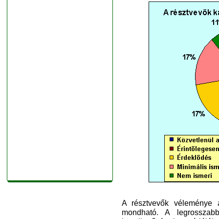
A résztvevők véleménye a
mondható. A legrosszab