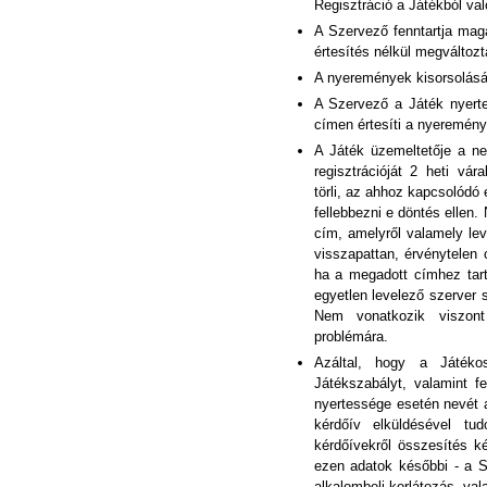
Regisztráció a Játékból való
A Szervező fenntartja magá
értesítés nélkül megváltoz
A nyeremények kisorsolásár
A Szervező a Játék nyerte
címen értesíti a nyeremény 
A Játék üzemeltetője a ne
regisztrációját 2 heti v
törli, az ahhoz kapcsolódó
fellebbezni e döntés ellen
cím, amelyről valamely levél
visszapattan, érvénytelen 
ha a megadott címhez tart
egyetlen levelező szerver s
Nem vonatkozik viszont 
problémára.
Azáltal, hogy a Játékos
Játékszabályt, valamint fe
nyertessége esetén nevét 
kérdőív elküldésével tu
kérdőívekről összesítés ké
ezen adatok későbbi - a Sz
alkalombeli korlátozás, val