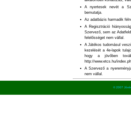
A nyertesek nevét a Sz
bemutatja.
Az adatbázis harmadik féln
A Regisztráció hiányosságá
Szervező, sem az Adatfeld
felelősséget nem vállal.
A Játékos tudomásul veszi,
kezelését a 4e-lapok tula
hogy a jövőben tovább
http://www.etcs.hu/index.php
A Szervező a nyereményjá
nem vállal.
© 2007 Jóvé