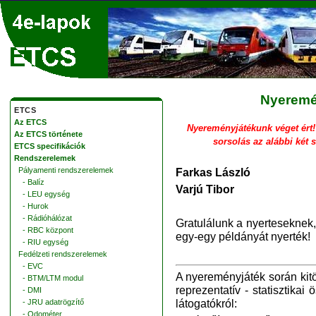
Nyeremén
ETCS
Az ETCS
Nyereményjátékunk véget ért!
Az ETCS története
sorsolás az alábbi két 
ETCS specifikációk
Rendszerelemek
Pályamenti rendszerelemek
Farkas László
- Balíz
Varjú Tibor
- LEU egység
- Hurok
- Rádióhálózat
Gratulálunk a nyerteseknek
- RBC központ
egy-egy példányát nyerték!
- RIU egység
Fedélzeti rendszerelemek
- EVC
A nyereményjáték során kitö
- BTM/LTM modul
reprezentatív - statisztikai
- DMI
- JRU adatrögzítő
látogatókról:
- Odométer